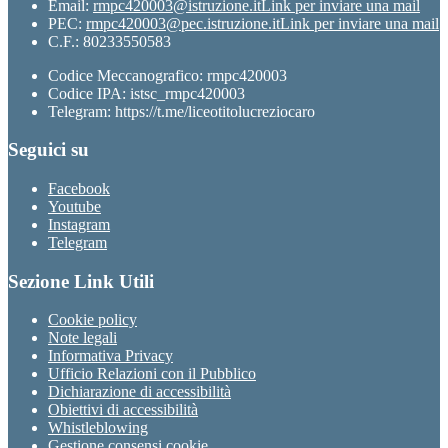
Email:
rmpc420003@istruzione.it
Link per inviare una mail
PEC:
rmpc420003@pec.istruzione.it
Link per inviare una mail
C.F.: 80233550583
Codice Meccanografico: rmpc420003
Codice IPA: istsc_rmpc420003
Telegram: https://t.me/liceotitolucreziocaro
Seguici su
Facebook
Youtube
Instagram
Telegram
Sezione Link Utili
Cookie policy
Note legali
Informativa Privacy
Ufficio Relazioni con il Pubblico
Dichiarazione di accessibilità
Obiettivi di accessibilità
Whistleblowing
Gestione consensi cookie