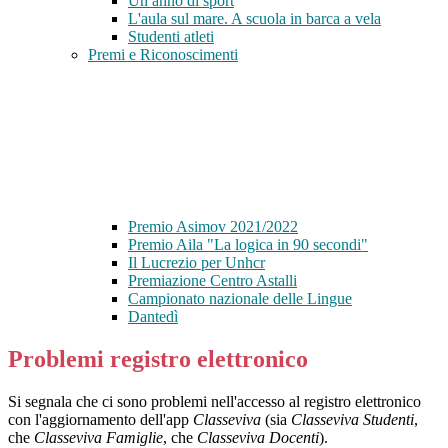
Un anno di sport
L'aula sul mare. A scuola in barca a vela
Studenti atleti
Premi e Riconoscimenti
Premio Asimov 2021/2022
Premio Aila "La logica in 90 secondi"
Il Lucrezio per Unhcr
Premiazione Centro Astalli
Campionato nazionale delle Lingue
Dantedì
Problemi registro elettronico
Si segnala che ci sono problemi nell'accesso al registro elettronico
con l'aggiornamento dell'app
Classeviva
(sia
Classeviva Studenti
,
che
Classeviva Famiglie
, che
Classeviva Docenti
).