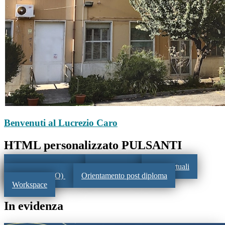
Benvenuti al Lucrezio Caro
HTML personalizzato PULSANTI
Registro Elettronico
Le Circolari
Aule virtuali
FSL (ex PCTO)
Orientamento post diploma
Workspace
In evidenza