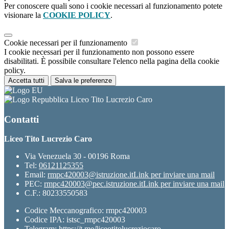
Per conoscere quali sono i cookie necessari al funzionamento potete
visionare la
COOKIE POLICY
.
Cookie necessari per il funzionamento
I cookie necessari per il funzionamento non possono essere
disabilitati. È possibile consultare l'elenco nella pagina della cookie
policy.
Accetta tutti
Salva le preferenze
Liceo Tito Lucrezio Caro
Contatti
Liceo Tito Lucrezio Caro
Via Venezuela 30 - 00196 Roma
Tel:
06121125355
Email:
rmpc420003@istruzione.it
Link per inviare una mail
PEC:
rmpc420003@pec.istruzione.it
Link per inviare una mail
C.F.: 80233550583
Codice Meccanografico: rmpc420003
Codice IPA: istsc_rmpc420003
Telegram: https://t.me/liceotitolucreziocaro