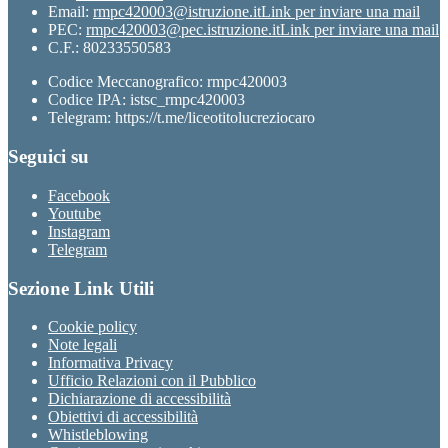
Email:
rmpc420003@istruzione.it
Link per inviare una mail
PEC:
rmpc420003@pec.istruzione.it
Link per inviare una mail
C.F.: 80233550583
Codice Meccanografico: rmpc420003
Codice IPA: istsc_rmpc420003
Telegram: https://t.me/liceotitolucreziocaro
Seguici su
Facebook
Youtube
Instagram
Telegram
Sezione Link Utili
Cookie policy
Note legali
Informativa Privacy
Ufficio Relazioni con il Pubblico
Dichiarazione di accessibilità
Obiettivi di accessibilità
Whistleblowing