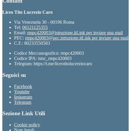
Contatti
Liceo Tito Lucrezio Caro
Via Venezuela 30 - 00196 Roma
Tel:
06121125355
Email:
rmpc420003@istruzione.it
Link per inviare una mail
PEC:
rmpc420003@pec.istruzione.it
Link per inviare una mail
C.F.: 80233550583
Codice Meccanografico: rmpc420003
Codice IPA: istsc_rmpc420003
Telegram: https://t.me/liceotitolucreziocaro
Seguici su
Facebook
Youtube
Instagram
Telegram
Sezione Link Utili
Cookie policy
Note legali