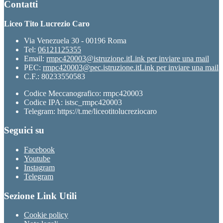
Contatti
Liceo Tito Lucrezio Caro
Via Venezuela 30 - 00196 Roma
Tel:
06121125355
Email:
rmpc420003@istruzione.it
Link per inviare una mail
PEC:
rmpc420003@pec.istruzione.it
Link per inviare una mail
C.F.: 80233550583
Codice Meccanografico: rmpc420003
Codice IPA: istsc_rmpc420003
Telegram: https://t.me/liceotitolucreziocaro
Seguici su
Facebook
Youtube
Instagram
Telegram
Sezione Link Utili
Cookie policy