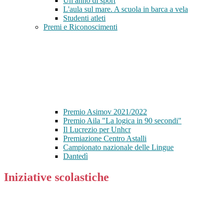
Un anno di sport
L'aula sul mare. A scuola in barca a vela
Studenti atleti
Premi e Riconoscimenti
Premio Asimov 2021/2022
Premio Aila "La logica in 90 secondi"
Il Lucrezio per Unhcr
Premiazione Centro Astalli
Campionato nazionale delle Lingue
Dantedì
Iniziative scolastiche