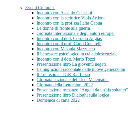
Eventi Culturali
Incontro con Ascanio Celestini
Incontro con la scrittrice Viola Ardone
Incontro con la prof.ssa Ilaria Capua
Le donne di fronte alla guerra
Giornata internazionale degli autori europei
Incontro con il dott. Corrado Augias
Incontro con il prof. Carlo Cottarelli
Incontro con Melania Mazzucco
Il benessere psicologico in età adolescenziale
Incontro con il dott. Mario Tozzi
Presentazione libro La gioventù negata
Le migrazioni raccontate dalle nuove generazioni
Il Lucrezio al TGR Rai Lazio
Giornata nazionale dei Licei Matematici
Giornata della Letteratura 2022
Presentazione romanzo "Angeli da un'ala soltanto"
Presentazione libro Dialoghi sulla logica
Domenica di carta 2022