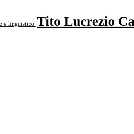
Tito Lucrezio C
o e linguistico