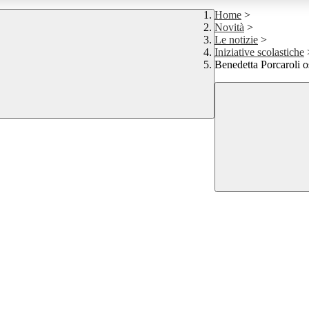
Home
>
Novità
>
Le notizie
>
Iniziative scolastiche
Benedetta Porcaroli os