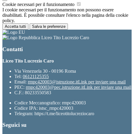
Cookie necessari per il funzionamento
I cookie necessari per il funzionamento non possono essere
disabilitati. È possibile consultare l'elenco nella pagina della cookie
policy.
Accetta tutti
Salva le preferenze
Liceo Tito Lucrezio Caro
Contatti
Liceo Tito Lucrezio Caro
Via Venezuela 30 - 00196 Roma
Tel:
06121125355
Email:
rmpc420003@istruzione.it
Link per inviare una mail
PEC:
rmpc420003@pec.istruzione.it
Link per inviare una mail
C.F.: 80233550583
Codice Meccanografico: rmpc420003
Codice IPA: istsc_rmpc420003
Telegram: https://t.me/liceotitolucreziocaro
Seguici su