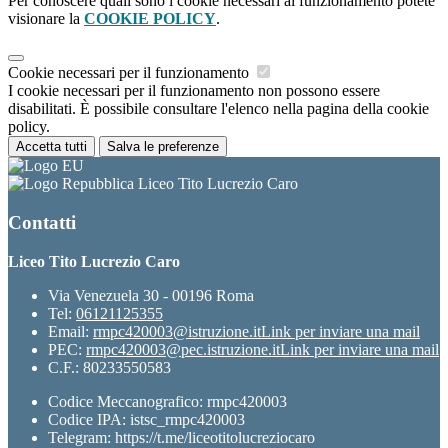
Per conoscere quali sono i cookie necessari al funzionamento potete
visionare la
COOKIE POLICY
.
Cookie necessari per il funzionamento
I cookie necessari per il funzionamento non possono essere
disabilitati. È possibile consultare l'elenco nella pagina della cookie
policy.
Accetta tutti
Salva le preferenze
Liceo Tito Lucrezio Caro
Contatti
Liceo Tito Lucrezio Caro
Via Venezuela 30 - 00196 Roma
Tel:
06121125355
Email:
rmpc420003@istruzione.it
Link per inviare una mail
PEC:
rmpc420003@pec.istruzione.it
Link per inviare una mail
C.F.: 80233550583
Codice Meccanografico: rmpc420003
Codice IPA: istsc_rmpc420003
Telegram: https://t.me/liceotitolucreziocaro