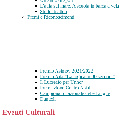
Un anno di sport
L'aula sul mare. A scuola in barca a vela
Studenti atleti
Premi e Riconoscimenti
Premio Asimov 2021/2022
Premio Aila "La logica in 90 secondi"
Il Lucrezio per Unhcr
Premiazione Centro Astalli
Campionato nazionale delle Lingue
Dantedì
Eventi Culturali