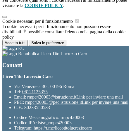
Per conoscere quali sono i cookie necessari al funzionamento potete
visionare la
COOKIE POLICY
.
Cookie necessari per il funzionamento
I cookie necessari per il funzionamento non possono essere
disabilitati. È possibile consultare l'elenco nella pagina della cookie
policy.
Accetta tutti
Salva le preferenze
Liceo Tito Lucrezio Caro
Contatti
Liceo Tito Lucrezio Caro
Via Venezuela 30 - 00196 Roma
Tel:
06121125355
Email:
rmpc420003@istruzione.it
Link per inviare una mail
PEC:
rmpc420003@pec.istruzione.it
Link per inviare una mail
C.F.: 80233550583
Codice Meccanografico: rmpc420003
Codice IPA: istsc_rmpc420003
Telegram: https://t.me/liceotitolucreziocaro