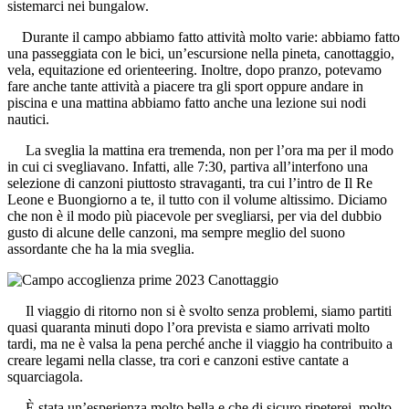
sistemarci nei bungalow.
Durante il campo abbiamo fatto attività molto varie: abbiamo fatto
una passeggiata con le bici, un’escursione nella pineta, canottaggio,
vela, equitazione ed orienteering. Inoltre, dopo pranzo, potevamo
fare anche tante attività a piacere tra gli sport oppure andare in
piscina e una mattina abbiamo fatto anche una lezione sui nodi
nautici.
La sveglia la mattina era tremenda, non per l’ora ma per il modo
in cui ci svegliavano. Infatti, alle 7:30, partiva all’interfono una
selezione di canzoni piuttosto stravaganti, tra cui l’intro de Il Re
Leone e Buongiorno a te, il tutto con il volume altissimo. Diciamo
che non è il modo più piacevole per svegliarsi, per via del dubbio
gusto di alcune delle canzoni, ma sempre meglio del suono
assordante che ha la mia sveglia.
Il viaggio di ritorno non si è svolto senza problemi, siamo partiti
quasi quaranta minuti dopo l’ora prevista e siamo arrivati molto
tardi, ma ne è valsa la pena perché anche il viaggio ha contribuito a
creare legami nella classe, tra cori e canzoni estive cantate a
squarciagola.
È stata un’esperienza molto bella e che di sicuro ripeterei, molto