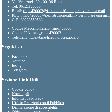
Via Venezuela 30 - 00196 Roma
Tel:
06121125355
Email:
rmpc420003@istruzione.it
Link per inviare una mail
PEC:
rmpc420003@pec.istruzione.it
Link per inviare una mail
C.F.: 80233550583
Codice Meccanografico: rmpc420003
Codice IPA: istsc_rmpc420003
Telegram: https://t.me/liceotitolucreziocaro
Seguici su
Facebook
Youtube
Instagram
Telegram
Sezione Link Utili
Cookie policy
Note legali
Informativa Privacy
Ufficio Relazioni con il Pubblico
Dichiarazione di accessibilità
Obiettivi di accessibilità