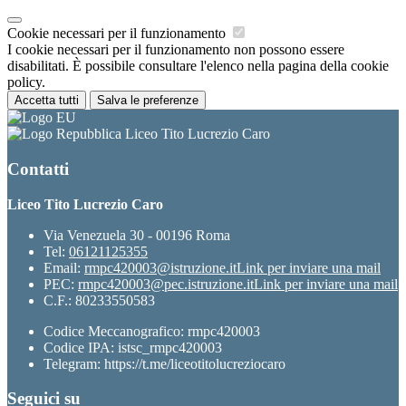
Cookie necessari per il funzionamento
I cookie necessari per il funzionamento non possono essere
disabilitati. È possibile consultare l'elenco nella pagina della cookie
policy.
Accetta tutti
Salva le preferenze
Liceo Tito Lucrezio Caro
Contatti
Liceo Tito Lucrezio Caro
Via Venezuela 30 - 00196 Roma
Tel:
06121125355
Email:
rmpc420003@istruzione.it
Link per inviare una mail
PEC:
rmpc420003@pec.istruzione.it
Link per inviare una mail
C.F.: 80233550583
Codice Meccanografico: rmpc420003
Codice IPA: istsc_rmpc420003
Telegram: https://t.me/liceotitolucreziocaro
Seguici su