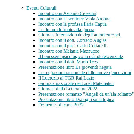
Eventi Culturali
Incontro con Ascanio Celestini
Incontro con la scrittrice Viola Ardone
Incontro con la prof.ssa Ilaria Capua
Le donne di fronte alla guerra
Giornata internazionale degli autori europei
Incontro con il dott. Corrado Augias
Incontro con il prof. Carlo Cottarelli
Incontro con Melania Mazzucco
Il benessere psicologico in età adolescenziale
Incontro con il dott. Mario Tozzi
Presentazione libro La gioventù negata
Le migrazioni raccontate dalle nuove generazioni
Il Lucrezio al TGR Rai Lazio
Giornata nazionale dei Licei Matematici
Giornata della Letteratura 2022
Presentazione romanzo "Angeli da un'ala soltanto"
Presentazione libro Dialoghi sulla logica
Domenica di carta 2022