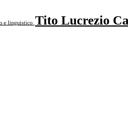
Tito Lucrezio C
o e linguistico