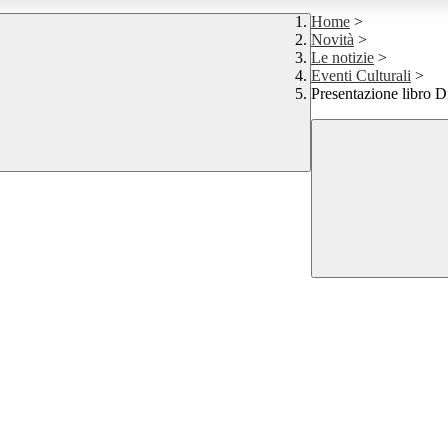
Home
>
Novità
>
Le notizie
>
Eventi Culturali
>
Presentazione libro Di