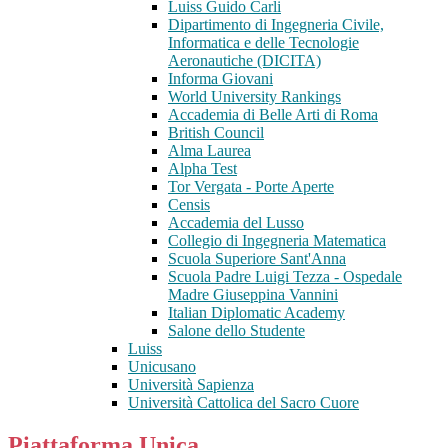
Luiss Guido Carli
Dipartimento di Ingegneria Civile,
Informatica e delle Tecnologie
Aeronautiche (DICITA)
Informa Giovani
World University Rankings
Accademia di Belle Arti di Roma
British Council
Alma Laurea
Alpha Test
Tor Vergata - Porte Aperte
Censis
Accademia del Lusso
Collegio di Ingegneria Matematica
Scuola Superiore Sant'Anna
Scuola Padre Luigi Tezza - Ospedale
Madre Giuseppina Vannini
Italian Diplomatic Academy
Salone dello Studente
Luiss
Unicusano
Università Sapienza
Università Cattolica del Sacro Cuore
Piattaforma Unica