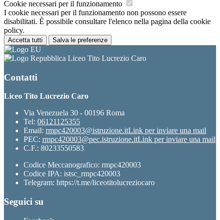
Cookie necessari per il funzionamento
I cookie necessari per il funzionamento non possono essere
disabilitati. È possibile consultare l'elenco nella pagina della cookie
policy.
Accetta tutti
Salva le preferenze
Liceo Tito Lucrezio Caro
Contatti
Liceo Tito Lucrezio Caro
Via Venezuela 30 - 00196 Roma
Tel:
06121125355
Email:
rmpc420003@istruzione.it
Link per inviare una mail
PEC:
rmpc420003@pec.istruzione.it
Link per inviare una mail
C.F.: 80233550583
Codice Meccanografico: rmpc420003
Codice IPA: istsc_rmpc420003
Telegram: https://t.me/liceotitolucreziocaro
Seguici su