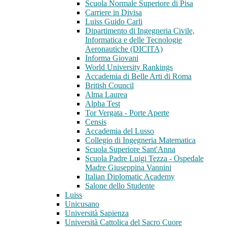
Scuola Normale Superiore di Pisa
Carriere in Divisa
Luiss Guido Carli
Dipartimento di Ingegneria Civile,
Informatica e delle Tecnologie
Aeronautiche (DICITA)
Informa Giovani
World University Rankings
Accademia di Belle Arti di Roma
British Council
Alma Laurea
Alpha Test
Tor Vergata - Porte Aperte
Censis
Accademia del Lusso
Collegio di Ingegneria Matematica
Scuola Superiore Sant'Anna
Scuola Padre Luigi Tezza - Ospedale
Madre Giuseppina Vannini
Italian Diplomatic Academy
Salone dello Studente
Luiss
Unicusano
Università Sapienza
Università Cattolica del Sacro Cuore