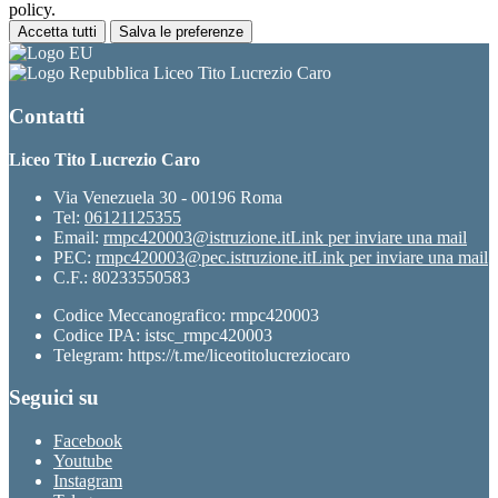
policy.
Accetta tutti
Salva le preferenze
Liceo Tito Lucrezio Caro
Contatti
Liceo Tito Lucrezio Caro
Via Venezuela 30 - 00196 Roma
Tel:
06121125355
Email:
rmpc420003@istruzione.it
Link per inviare una mail
PEC:
rmpc420003@pec.istruzione.it
Link per inviare una mail
C.F.: 80233550583
Codice Meccanografico: rmpc420003
Codice IPA: istsc_rmpc420003
Telegram: https://t.me/liceotitolucreziocaro
Seguici su
Facebook
Youtube
Instagram