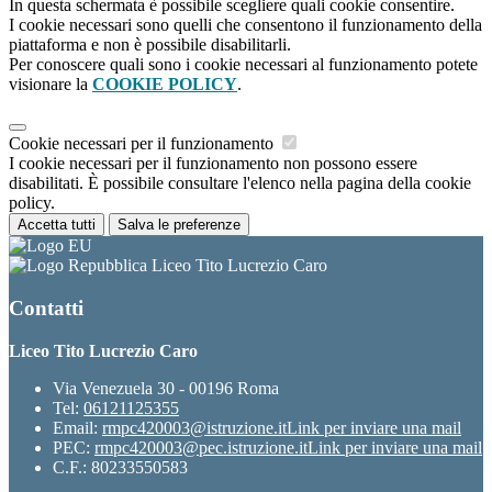
In questa schermata è possibile scegliere quali cookie consentire.
I cookie necessari sono quelli che consentono il funzionamento della
piattaforma e non è possibile disabilitarli.
Per conoscere quali sono i cookie necessari al funzionamento potete
visionare la
COOKIE POLICY
.
Cookie necessari per il funzionamento
I cookie necessari per il funzionamento non possono essere
disabilitati. È possibile consultare l'elenco nella pagina della cookie
policy.
Accetta tutti
Salva le preferenze
Liceo Tito Lucrezio Caro
Contatti
Liceo Tito Lucrezio Caro
Via Venezuela 30 - 00196 Roma
Tel:
06121125355
Email:
rmpc420003@istruzione.it
Link per inviare una mail
PEC:
rmpc420003@pec.istruzione.it
Link per inviare una mail
C.F.: 80233550583