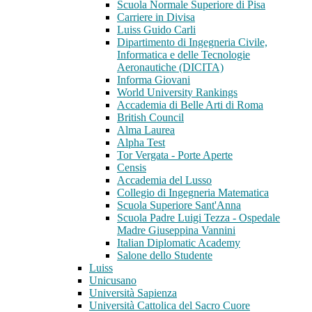
Scuola Normale Superiore di Pisa
Carriere in Divisa
Luiss Guido Carli
Dipartimento di Ingegneria Civile,
Informatica e delle Tecnologie
Aeronautiche (DICITA)
Informa Giovani
World University Rankings
Accademia di Belle Arti di Roma
British Council
Alma Laurea
Alpha Test
Tor Vergata - Porte Aperte
Censis
Accademia del Lusso
Collegio di Ingegneria Matematica
Scuola Superiore Sant'Anna
Scuola Padre Luigi Tezza - Ospedale
Madre Giuseppina Vannini
Italian Diplomatic Academy
Salone dello Studente
Luiss
Unicusano
Università Sapienza
Università Cattolica del Sacro Cuore