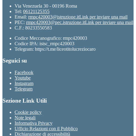
Via Venezuela 30 - 00196 Roma
Tel:
06121125355
Email:
rmpc420003@istruzione.it
Link per inviare una mail
PEC:
rmpc420003@pec.istruzione.it
Link per inviare una mail
C.F.: 80233550583
Codice Meccanografico: rmpc420003
Codice IPA: istsc_rmpc420003
Telegram: https://t.me/liceotitolucreziocaro
Seguici su
Facebook
Youtube
Instagram
Telegram
Sezione Link Utili
Cookie policy
Note legali
Informativa Privacy
Ufficio Relazioni con il Pubblico
Dichiarazione di accessibilità