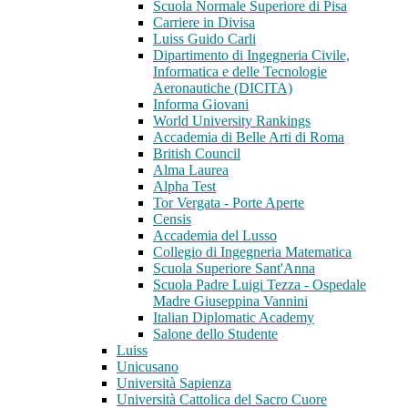
Scuola Normale Superiore di Pisa
Carriere in Divisa
Luiss Guido Carli
Dipartimento di Ingegneria Civile,
Informatica e delle Tecnologie
Aeronautiche (DICITA)
Informa Giovani
World University Rankings
Accademia di Belle Arti di Roma
British Council
Alma Laurea
Alpha Test
Tor Vergata - Porte Aperte
Censis
Accademia del Lusso
Collegio di Ingegneria Matematica
Scuola Superiore Sant'Anna
Scuola Padre Luigi Tezza - Ospedale
Madre Giuseppina Vannini
Italian Diplomatic Academy
Salone dello Studente
Luiss
Unicusano
Università Sapienza
Università Cattolica del Sacro Cuore