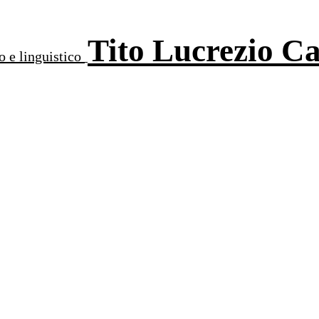
Tito Lucrezio C
o e linguistico