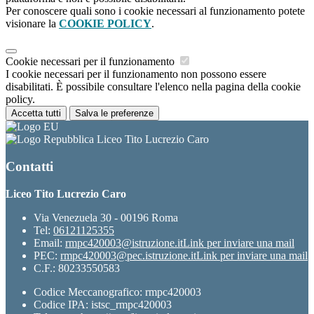
Per conoscere quali sono i cookie necessari al funzionamento potete
visionare la
COOKIE POLICY
.
Cookie necessari per il funzionamento
I cookie necessari per il funzionamento non possono essere
disabilitati. È possibile consultare l'elenco nella pagina della cookie
policy.
Accetta tutti
Salva le preferenze
Liceo Tito Lucrezio Caro
Contatti
Liceo Tito Lucrezio Caro
Via Venezuela 30 - 00196 Roma
Tel:
06121125355
Email:
rmpc420003@istruzione.it
Link per inviare una mail
PEC:
rmpc420003@pec.istruzione.it
Link per inviare una mail
C.F.: 80233550583
Codice Meccanografico: rmpc420003
Codice IPA: istsc_rmpc420003