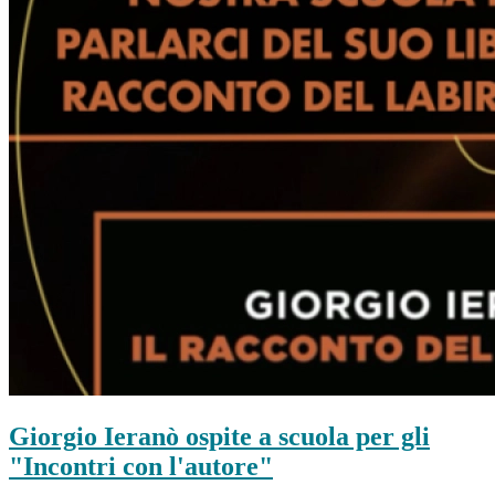
Giorgio Ieranò ospite a scuola per gli
"Incontri con l'autore"