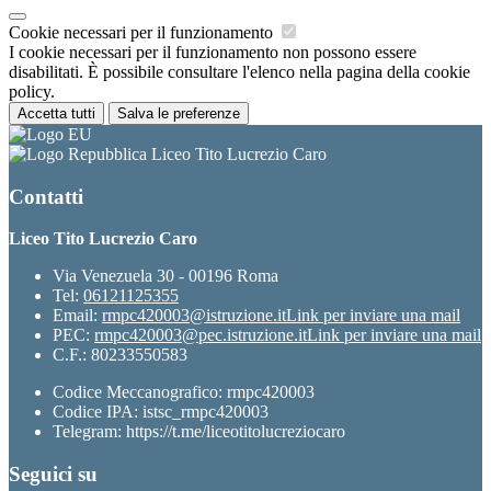
Cookie necessari per il funzionamento
I cookie necessari per il funzionamento non possono essere
disabilitati. È possibile consultare l'elenco nella pagina della cookie
policy.
Accetta tutti
Salva le preferenze
Liceo Tito Lucrezio Caro
Contatti
Liceo Tito Lucrezio Caro
Via Venezuela 30 - 00196 Roma
Tel:
06121125355
Email:
rmpc420003@istruzione.it
Link per inviare una mail
PEC:
rmpc420003@pec.istruzione.it
Link per inviare una mail
C.F.: 80233550583
Codice Meccanografico: rmpc420003
Codice IPA: istsc_rmpc420003
Telegram: https://t.me/liceotitolucreziocaro
Seguici su