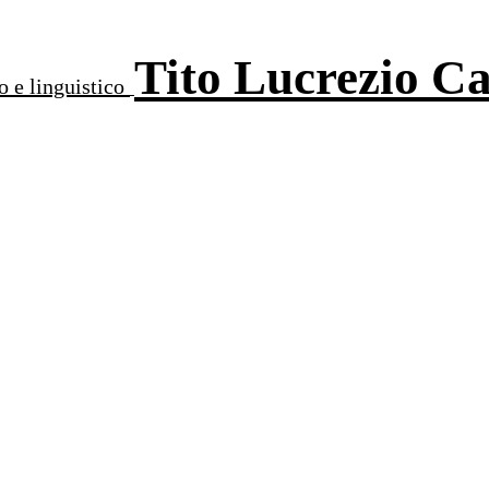
Tito Lucrezio C
o e linguistico