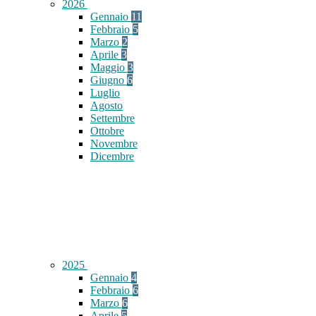
2026
Gennaio
11
Febbraio
5
Marzo
2
Aprile
3
Maggio
3
Giugno
6
Luglio
Agosto
Settembre
Ottobre
Novembre
Dicembre
2025
Gennaio
4
Febbraio
6
Marzo
6
Aprile
5