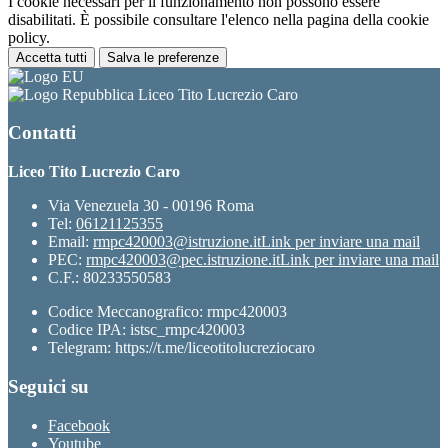
I cookie necessari per il funzionamento non possono essere
disabilitati. È possibile consultare l'elenco nella pagina della cookie
policy.
Accetta tutti
Salva le preferenze
Liceo Tito Lucrezio Caro
Contatti
Liceo Tito Lucrezio Caro
Via Venezuela 30 - 00196 Roma
Tel:
06121125355
Email:
rmpc420003@istruzione.it
Link per inviare una mail
PEC:
rmpc420003@pec.istruzione.it
Link per inviare una mail
C.F.: 80233550583
Codice Meccanografico: rmpc420003
Codice IPA: istsc_rmpc420003
Telegram: https://t.me/liceotitolucreziocaro
Seguici su
Facebook
Youtube