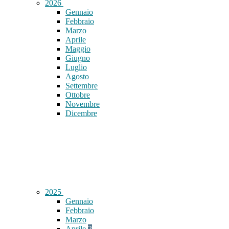
2026
Gennaio
Febbraio
Marzo
Aprile
Maggio
Giugno
Luglio
Agosto
Settembre
Ottobre
Novembre
Dicembre
2025
Gennaio
Febbraio
Marzo
Aprile
2