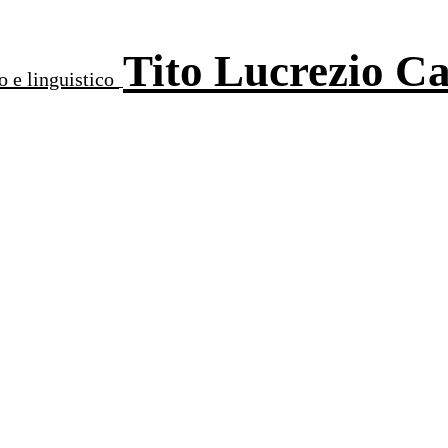
Tito Lucrezio C
o e linguistico