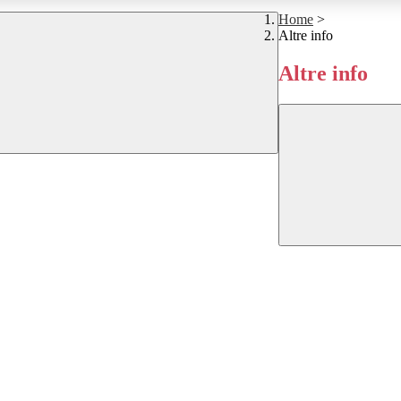
Home
>
Altre info
Altre info