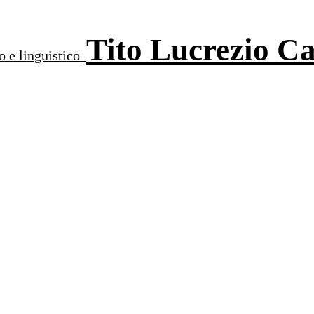
Tito Lucrezio C
o e linguistico