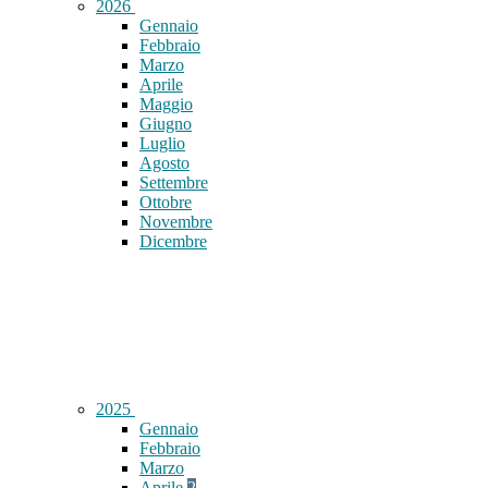
2026
Gennaio
Febbraio
Marzo
Aprile
Maggio
Giugno
Luglio
Agosto
Settembre
Ottobre
Novembre
Dicembre
2025
Gennaio
Febbraio
Marzo
Aprile
2