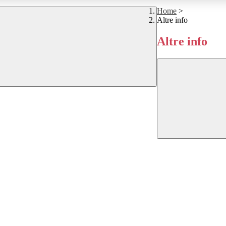
Home
>
Altre info
Altre info