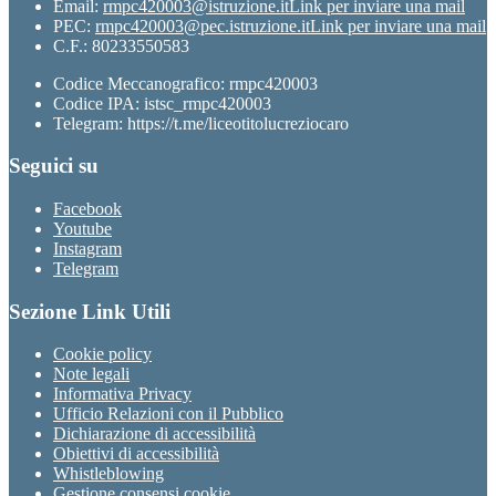
Email:
rmpc420003@istruzione.it
Link per inviare una mail
PEC:
rmpc420003@pec.istruzione.it
Link per inviare una mail
C.F.: 80233550583
Codice Meccanografico: rmpc420003
Codice IPA: istsc_rmpc420003
Telegram: https://t.me/liceotitolucreziocaro
Seguici su
Facebook
Youtube
Instagram
Telegram
Sezione Link Utili
Cookie policy
Note legali
Informativa Privacy
Ufficio Relazioni con il Pubblico
Dichiarazione di accessibilità
Obiettivi di accessibilità
Whistleblowing
Gestione consensi cookie