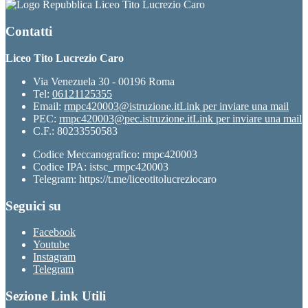
Liceo Tito Lucrezio Caro
Contatti
Liceo Tito Lucrezio Caro
Via Venezuela 30 - 00196 Roma
Tel:
06121125355
Email:
rmpc420003@istruzione.it
Link per inviare una mail
PEC:
rmpc420003@pec.istruzione.it
Link per inviare una mail
C.F.: 80233550583
Codice Meccanografico: rmpc420003
Codice IPA: istsc_rmpc420003
Telegram: https://t.me/liceotitolucreziocaro
Seguici su
Facebook
Youtube
Instagram
Telegram
Sezione Link Utili