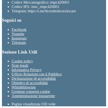
Codice Meccanografico: rmpc420003
Codice IPA: istsc_rmpc420003
Telegram: https://t.me/liceotitolucreziocaro
Seguici su
Facebook
Youtube
Instagram
Telegram
Sezione Link Utili
Cookie policy
Note legali
Informativa Privacy
Ufficio Relazioni con il Pubblico
Dichiarazione di accessibilità
Obiettivi di accessibilità
Whistleblowing
Gestione consensi cookie
Amministrazione trasparente
Pagina visualizzata
930
volte