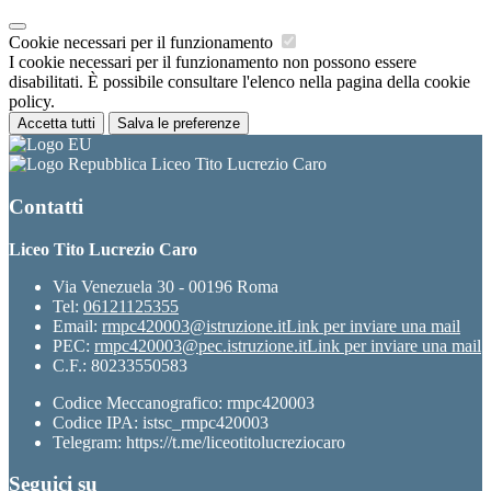
Cookie necessari per il funzionamento
I cookie necessari per il funzionamento non possono essere
disabilitati. È possibile consultare l'elenco nella pagina della cookie
policy.
Accetta tutti
Salva le preferenze
Liceo Tito Lucrezio Caro
Contatti
Liceo Tito Lucrezio Caro
Via Venezuela 30 - 00196 Roma
Tel:
06121125355
Email:
rmpc420003@istruzione.it
Link per inviare una mail
PEC:
rmpc420003@pec.istruzione.it
Link per inviare una mail
C.F.: 80233550583
Codice Meccanografico: rmpc420003
Codice IPA: istsc_rmpc420003
Telegram: https://t.me/liceotitolucreziocaro
Seguici su