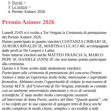
Novità
>
Le notizie
>
Premio Asimov 2026
Premio Asimov 2026
L
unedì 25/05 si è svolta a Tor Vergata la Cerimonia di premiazione
del Premio Asimov 2026.
Hanno partecipato in quanto vincitrici COSTANZA CRIBARI 5E,
AURORA RINALDI 5E, MARTINA LUCACI 4H, accompagnate
dalle proff.se De Gasperi e Latini.
Sono tuttavia vincitori anche MATTEO FRANCIA 5i, MARCO
PEPE 5F, DANIELE IANNI 3F che non hanno potuto partecipare
alla cerimonia.
Questo è il Testo scritto dalle studentesse vincitrici:
Partecipare alla cerimonia di premiazione del concorso Premio
Asimov è stata un’esperienza molto bella, interessante e soprattutto
formativa. Abbiamo avuto l’opportunità di visitare la macroarea di
Scienze M.F.N. dell’Università di Tor Vergata, entrando in contatto
con un ambiente universitario stimolante e ricco di curiosità
scientifiche. È stato inoltre molto coinvolgente assistere
all’intervento di Anna Parisi, autrice del libro “Quanti quanti”, che
ci ha colpito per la sua capacità di spiegare temi di fisica anche
molto complessi in modo chiaro, semplice e accessibile a tutti.