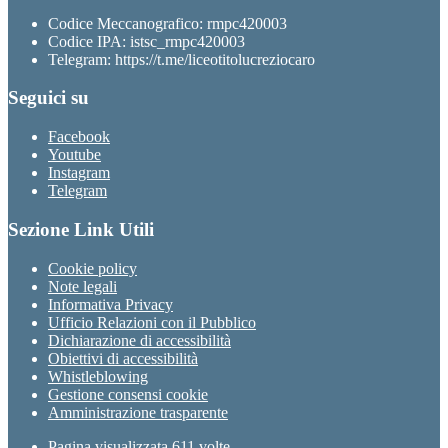
Codice Meccanografico: rmpc420003
Codice IPA: istsc_rmpc420003
Telegram: https://t.me/liceotitolucreziocaro
Seguici su
Facebook
Youtube
Instagram
Telegram
Sezione Link Utili
Cookie policy
Note legali
Informativa Privacy
Ufficio Relazioni con il Pubblico
Dichiarazione di accessibilità
Obiettivi di accessibilità
Whistleblowing
Gestione consensi cookie
Amministrazione trasparente
Pagina visualizzata
611
volte