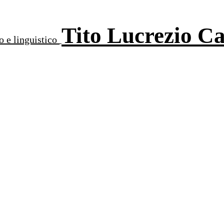
Tito Lucrezio C
o e linguistico