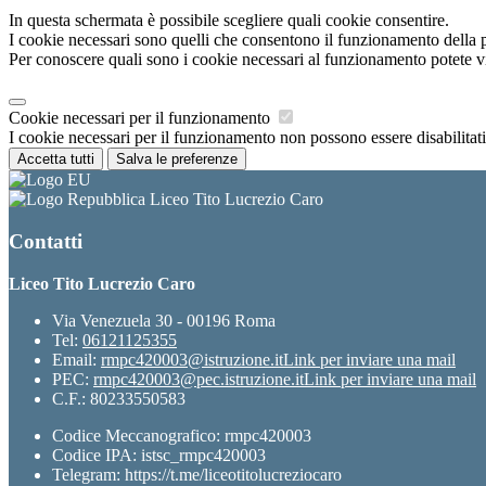
In questa schermata è possibile scegliere quali cookie consentire.
I cookie necessari sono quelli che consentono il funzionamento della pi
Per conoscere quali sono i cookie necessari al funzionamento potete v
Cookie necessari per il funzionamento
I cookie necessari per il funzionamento non possono essere disabilitati.
Accetta tutti
Salva le preferenze
Liceo Tito Lucrezio Caro
Contatti
Liceo Tito Lucrezio Caro
Via Venezuela 30 - 00196 Roma
Tel:
06121125355
Email:
rmpc420003@istruzione.it
Link per inviare una mail
PEC:
rmpc420003@pec.istruzione.it
Link per inviare una mail
C.F.: 80233550583
Codice Meccanografico: rmpc420003
Codice IPA: istsc_rmpc420003
Telegram: https://t.me/liceotitolucreziocaro