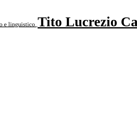
Tito Lucrezio C
o e linguistico