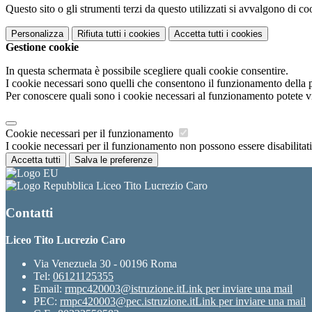
Questo sito o gli strumenti terzi da questo utilizzati si avvalgono di coo
Personalizza
Rifiuta tutti
i cookies
Accetta tutti
i cookies
Gestione cookie
In questa schermata è possibile scegliere quali cookie consentire.
I cookie necessari sono quelli che consentono il funzionamento della pi
Per conoscere quali sono i cookie necessari al funzionamento potete v
Cookie necessari per il funzionamento
I cookie necessari per il funzionamento non possono essere disabilitati.
Accetta tutti
Salva le preferenze
Liceo Tito Lucrezio Caro
Contatti
Liceo Tito Lucrezio Caro
Via Venezuela 30 - 00196 Roma
Tel:
06121125355
Email:
rmpc420003@istruzione.it
Link per inviare una mail
PEC:
rmpc420003@pec.istruzione.it
Link per inviare una mail