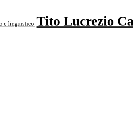
Tito Lucrezio C
o e linguistico