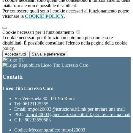
I cookie necessari sono quelli che consentono il funzionamento della
piattaforma e non è possibile disabilitarli.
Per conoscere quali sono i cookie necessari al funzionamento potete
visionare la
COOKIE POLICY
.
Cookie necessari per il funzionamento
I cookie necessari per il funzionamento non possono essere
disabilitati. È possibile consultare l'elenco nella pagina della cookie
policy.
Accetta tutti
Salva le preferenze
Liceo Tito Lucrezio Caro
Contatti
Liceo Tito Lucrezio Caro
Via Venezuela 30 - 00196 Roma
Tel:
06121125355
Email:
rmpc420003@istruzione.it
Link per inviare una mail
PEC:
rmpc420003@pec.istruzione.it
Link per inviare una mail
C.F.: 80233550583
Codice Meccanografico: rmpc420003