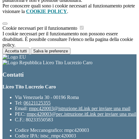
piattaforma e non è possibile disabilitarli.
Per conoscere quali sono i cookie necessari al funzionamento potete
visionare la
COOKIE POLICY
.
Cookie necessari per il funzionamento
I cookie necessari per il funzionamento non possono essere
disabilitati. È possibile consultare l'elenco nella pagina della cookie
policy.
Accetta tutti
Salva le preferenze
Liceo Tito Lucrezio Caro
Contatti
Liceo Tito Lucrezio Caro
Via Venezuela 30 - 00196 Roma
Tel:
06121125355
Email:
rmpc420003@istruzione.it
Link per inviare una mail
PEC:
rmpc420003@pec.istruzione.it
Link per inviare una mail
C.F.: 80233550583
Codice Meccanografico: rmpc420003
Codice IPA: istsc_rmpc420003