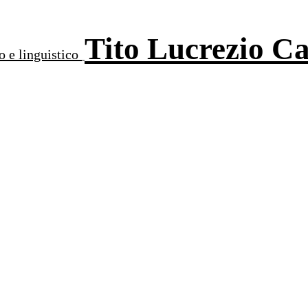
Tito Lucrezio C
o e linguistico