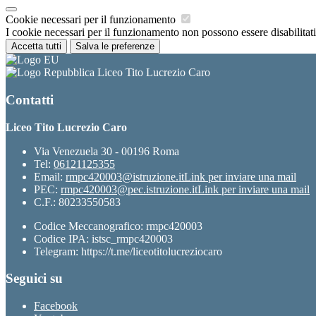
Cookie necessari per il funzionamento
I cookie necessari per il funzionamento non possono essere disabilitati.
Accetta tutti
Salva le preferenze
Liceo Tito Lucrezio Caro
Contatti
Liceo Tito Lucrezio Caro
Via Venezuela 30 - 00196 Roma
Tel:
06121125355
Email:
rmpc420003@istruzione.it
Link per inviare una mail
PEC:
rmpc420003@pec.istruzione.it
Link per inviare una mail
C.F.: 80233550583
Codice Meccanografico: rmpc420003
Codice IPA: istsc_rmpc420003
Telegram: https://t.me/liceotitolucreziocaro
Seguici su
Facebook