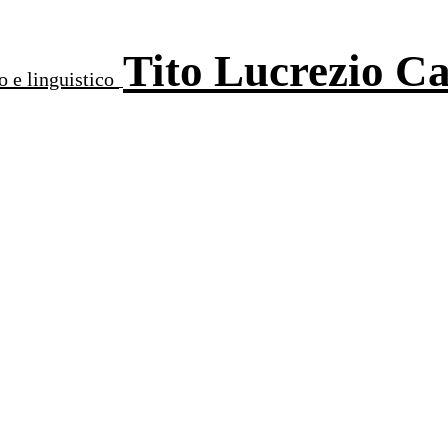
Tito Lucrezio C
o e linguistico