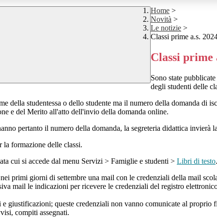
Home
>
Novità
>
Le notizie
>
Classi prime a.s. 202
Classi prime 
Sono state pubblicate 
degli studenti delle c
nome della studentessa o dello studente ma il numero della domanda di is
one e del Merito all'atto dell'invio della domanda online.
n hanno pertanto il numero della domanda, la segreteria didattica invierà 
r la formazione delle classi.
icata cui si accede dal menu Servizi > Famiglie e studenti >
Libri di testo
nei primi giorni di settembre una mail con le credenziali della mail scol
siva mail le indicazioni per ricevere le credenziali del registro elettroni
ni e giustificazioni; queste credenziali non vanno comunicate al proprio f
vvisi, compiti assegnati.