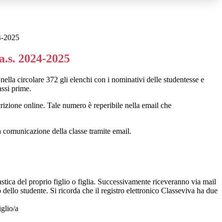
4-2025
a.s. 2024-2025
nella circolare 372 gli elenchi con i nominativi delle studentesse e
lassi prime.
crizione online. Tale numero è reperibile nella email che
la comunicazione della classe tramite email.
.
astica del proprio figlio o figlia. Successivamente riceveranno via mail
co dello studente. Si ricorda che il registro elettronico Classeviva ha due
iglio/a