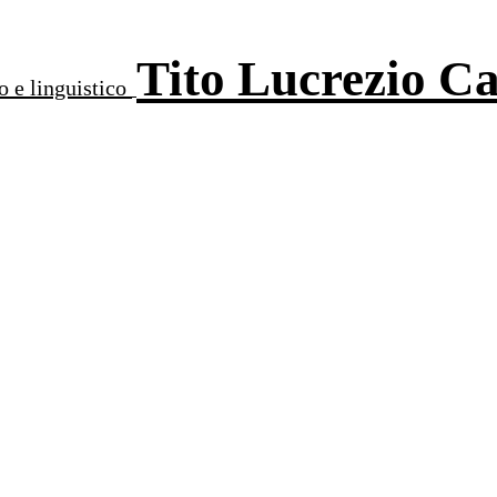
Tito Lucrezio C
o e linguistico