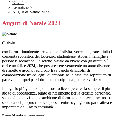
Novità
>
Le notizie
>
Auguri di Natale 2023
Auguri di Natale 2023
Carissimi,
con l’ormai imminente arrivo delle
festività, vorrei
augurare
a tutta la
comunità scolastica del Lucrezio,
studentesse,
studenti,
famiglie
e
personale
scolastico
,
un sereno Natale da vivere con gli affetti più
cari e un felice 2024,
che
possa essere veramente un anno di
verso:
di rispetto e ascolto reciproco fra i banchi di scuola; di
collaborazione fra colleghi; di armonia nelle case, ma soprattutto di
pace vera in quei paesi duramente colpiti da guerre e violenze.
L’augurio più grande è per il nostro liceo, perché
sia
sempre di più
luogo di accoglienza, punto di riferimento per la crescita personale,
spazio di condivisione e
ambiente di
formazione
, dove ciascuno, a
seconda del proprio ruolo, si possa sentire ogni giorno parte attiva e
importante dell’intera comunità.
Buon Natale e buon anno!