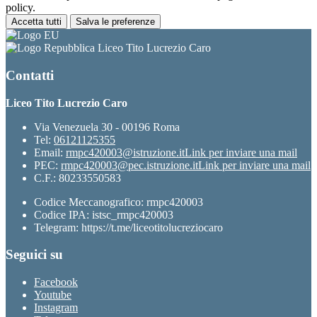
policy.
Accetta tutti
Salva le preferenze
Liceo Tito Lucrezio Caro
Contatti
Liceo Tito Lucrezio Caro
Via Venezuela 30 - 00196 Roma
Tel:
06121125355
Email:
rmpc420003@istruzione.it
Link per inviare una mail
PEC:
rmpc420003@pec.istruzione.it
Link per inviare una mail
C.F.: 80233550583
Codice Meccanografico: rmpc420003
Codice IPA: istsc_rmpc420003
Telegram: https://t.me/liceotitolucreziocaro
Seguici su
Facebook
Youtube
Instagram