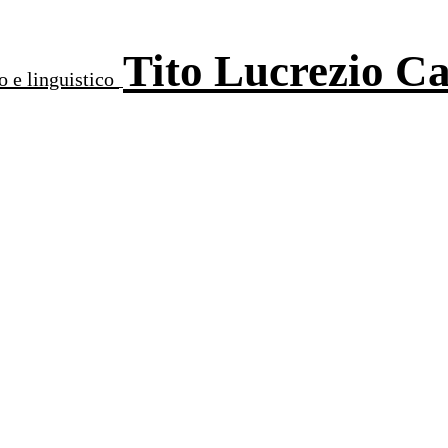
Tito Lucrezio C
o e linguistico