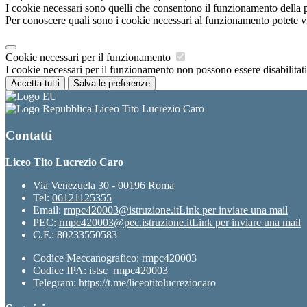
I cookie necessari sono quelli che consentono il funzionamento della pi
Per conoscere quali sono i cookie necessari al funzionamento potete v
Cookie necessari per il funzionamento
I cookie necessari per il funzionamento non possono essere disabilitati.
Accetta tutti
Salva le preferenze
Liceo Tito Lucrezio Caro
Contatti
Liceo Tito Lucrezio Caro
Via Venezuela 30 - 00196 Roma
Tel:
06121125355
Email:
rmpc420003@istruzione.it
Link per inviare una mail
PEC:
rmpc420003@pec.istruzione.it
Link per inviare una mail
C.F.: 80233550583
Codice Meccanografico: rmpc420003
Codice IPA: istsc_rmpc420003
Telegram: https://t.me/liceotitolucreziocaro