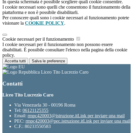
In questa schermata è possibile scegliere quali cookie consentire.
I cookie necessari sono quelli che consentono il funzionamento della
piattaforma e non è possibile disabilitarli.
Per conoscere quali sono i cookie necessari al funzionamento potete
visionare la
COOKIE POLICY
.
Cookie necessari per il funzionamento
I cookie necessari per il funzionamento non possono essere
disabilitati. È possibile consultare l'elenco nella pagina della cookie
policy.
Accetta tutti
Salva le preferenze
Liceo Tito Lucrezio Caro
Contatti
Liceo Tito Lucrezio Caro
Via Venezuela 30 - 00196 Roma
Tel:
06121125355
Email:
rmpc420003@istruzione.it
Link per inviare una mail
PEC:
rmpc420003@pec.istruzione.it
Link per inviare una mail
C.F.: 80233550583