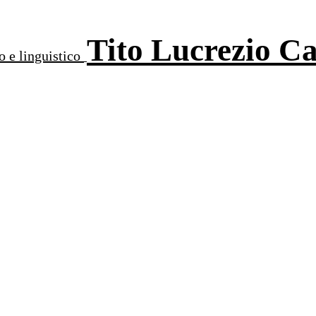
Tito Lucrezio C
o e linguistico