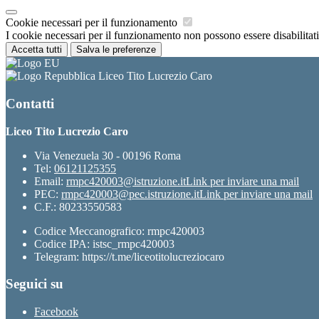
Cookie necessari per il funzionamento
I cookie necessari per il funzionamento non possono essere disabilitati.
Accetta tutti
Salva le preferenze
Liceo Tito Lucrezio Caro
Contatti
Liceo Tito Lucrezio Caro
Via Venezuela 30 - 00196 Roma
Tel:
06121125355
Email:
rmpc420003@istruzione.it
Link per inviare una mail
PEC:
rmpc420003@pec.istruzione.it
Link per inviare una mail
C.F.: 80233550583
Codice Meccanografico: rmpc420003
Codice IPA: istsc_rmpc420003
Telegram: https://t.me/liceotitolucreziocaro
Seguici su
Facebook