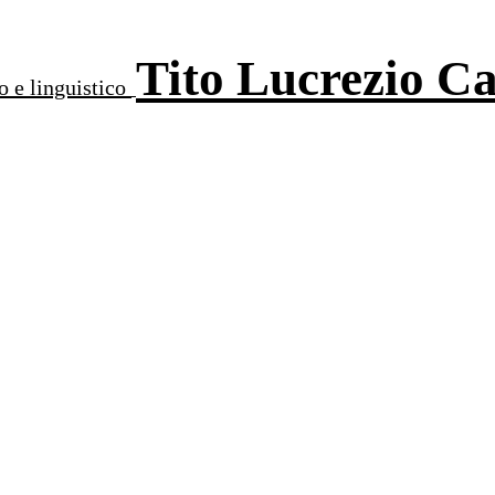
Tito Lucrezio C
o e linguistico