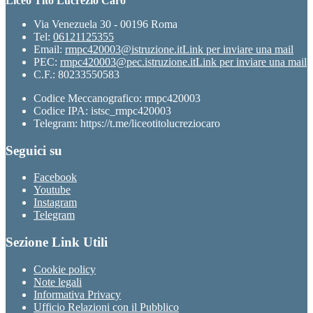
Liceo Tito Lucrezio Caro
Via Venezuela 30 - 00196 Roma
Tel:
06121125355
Email:
rmpc420003@istruzione.it
Link per inviare una mail
PEC:
rmpc420003@pec.istruzione.it
Link per inviare una mail
C.F.: 80233550583
Codice Meccanografico: rmpc420003
Codice IPA: istsc_rmpc420003
Telegram: https://t.me/liceotitolucreziocaro
Seguici su
Facebook
Youtube
Instagram
Telegram
Sezione Link Utili
Cookie policy
Note legali
Informativa Privacy
Ufficio Relazioni con il Pubblico