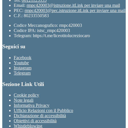
Tel:
06121125355
Email:
rmpc420003@istruzione.it
Link per inviare una mail
PEC:
rmpc420003@pec.istruzione.it
Link per inviare una mail
C.F.: 80233550583
Codice Meccanografico: rmpc420003
Codice IPA: istsc_rmpc420003
Telegram: https://t.me/liceotitolucreziocaro
Seguici su
Facebook
Youtube
Instagram
Telegram
Sezione Link Utili
Cookie policy
Note legali
Informativa Privacy
Ufficio Relazioni con il Pubblico
Dichiarazione di accessibilità
Obiettivi di accessibilità
Whistleblowing