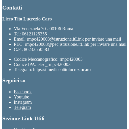
Contatti
Liceo Tito Lucrezio Caro
Via Venezuela 30 - 00196 Roma
Tel:
06121125355
Email:
rmpc420003@istruzione.it
Link per inviare una mail
PEC:
rmpc420003@pec.istruzione.it
Link per inviare una mail
C.F.: 80233550583
Codice Meccanografico: rmpc420003
Codice IPA: istsc_rmpc420003
Telegram: https://t.me/liceotitolucreziocaro
Seguici su
Facebook
Youtube
Instagram
Telegram
Sezione Link Utili