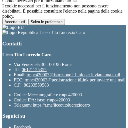
Cookie necessari per il funzionamento
I cookie necessari per il funzionamento non possono essere
disabilitati. È possibile consultare l'elenco nella pagina della cookie
policy.
Accetta tutti
Salva le preferenze
Liceo Tito Lucrezio Caro
Contatti
Liceo Tito Lucrezio Caro
Via Venezuela 30 - 00196 Roma
Tel:
06121125355
Email:
rmpc420003@istruzione.it
Link per inviare una mail
PEC:
rmpc420003@pec.istruzione.it
Link per inviare una mail
C.F.: 80233550583
Codice Meccanografico: rmpc420003
Codice IPA: istsc_rmpc420003
Telegram: https://t.me/liceotitolucreziocaro
Seguici su
Facebook