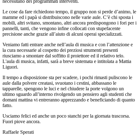
necessitano dei programmati interventi.
Le cose da fare richiedono tempo, il gruppo non si perde d’animo, le
mamme ed i papà si distribuiscono nelle varie aule. C’è chi sposta i
mobili, altri svitano, smontano, altri ancora predispongono i fori per i
pannelli, tanti, che vengono infine collocati con stupefacente
precisione anche grazie all’aiuto di alcuni operai specializzati.
Veniamo fatti entrare anche nell’aula di musica e con l’attenzione e
la cura necessarie al cospetto dei preziosi strumenti presenti
riusciamo a smontare dal soffitto il proiettore ed il relativo telo.
L'aula di musica, infatti, sarà a breve sistemata e intitolata a Mattia
Liguori.
Il tempo a disposizione sta per scadere, i pochi rimasti puliscono le
aule dalla polvere creatasi, svuotano i cestini, abbassano le
tapparelle, spengono le luci e nel chiudere la porte volgono un
ultimo sguardo all’interno rivolgendo un pensiero agli studenti che
domani mattina vi entreranno apprezzando e beneficiando di quanto
fatto.
Usciamo felici ed anche un poco stanchi per la giornata trascorsa.
Fuori piove ancora.
Raffaele Sperati