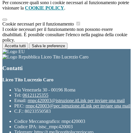
Per conoscere quali sono i cookie necessari al funzionamento potete
visionare la
COOKIE POLICY
.
Cookie necessari per il funzionamento
I cookie necessari per il funzionamento non possono essere
disabilitati. È possibile consultare l'elenco nella pagina della cookie
policy.
Accetta tutti
Salva le preferenze
Liceo Tito Lucrezio Caro
Contatti
Liceo Tito Lucrezio Caro
Via Venezuela 30 - 00196 Roma
Tel:
06121125355
Email:
rmpc420003@istruzione.it
Link per inviare una mail
PEC:
rmpc420003@pec.istruzione.it
Link per inviare una mail
C.F.: 80233550583
Codice Meccanografico: rmpc420003
Codice IPA: istsc_rmpc420003
Telegram: https://t.me/liceotitolucreziocaro