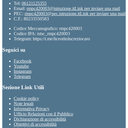
Tel:
06121125355
Email:
rmpc420003@istruzione.it
Link per inviare una mail
PEC:
rmpc420003@pec.istruzione.it
Link per inviare una mail
C.F.: 80233550583
Codice Meccanografico: rmpc420003
Codice IPA: istsc_rmpc420003
Telegram: https://t.me/liceotitolucreziocaro
Seguici su
Facebook
Youtube
Instagram
Telegram
Sezione Link Utili
Cookie policy
Note legali
Informativa Privacy
Ufficio Relazioni con il Pubblico
Dichiarazione di accessibilità
Obiettivi di accessibilità