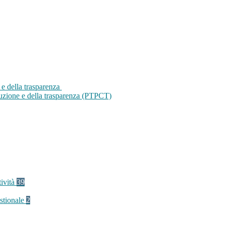
 e della trasparenza
ruzione e della trasparenza (PTPCT)
tività
39
stionale
2