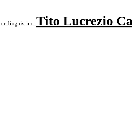
Tito Lucrezio C
o e linguistico