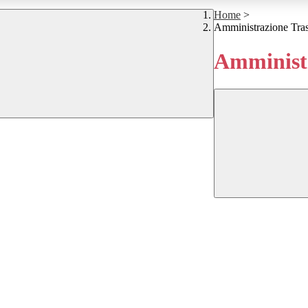
Home
>
Amministrazione Tra
Amministr